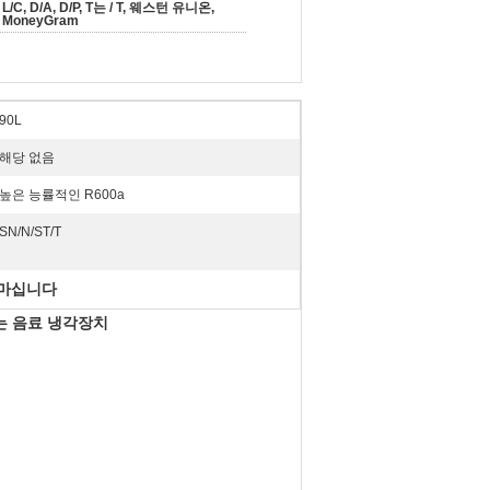
L/C, D/A, D/P, T는 / T, 웨스턴 유니온,
MoneyGram
90L
해당 없음
높은 능률적인 R600a
SN/N/ST/T
 마십니다
는 음료 냉각장치