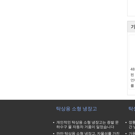
기
4
된
언
를
유
무
순
순
탁상용 소형 냉장고
탁
에
개인적인 탁상용 소형 냉장고는 증발 문
깡통
하수구 물 자동차 거품이 일었습니다
간 
까만 탁상용 소형 냉장고, 자물쇠를 가진
가동