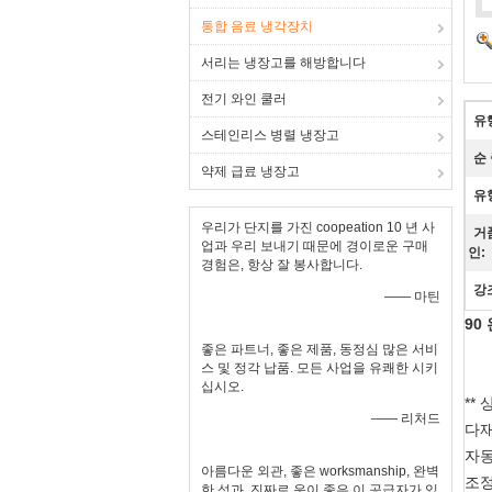
통합 음료 냉각장치
서리는 냉장고를 해방합니다
전기 와인 쿨러
유
스테인리스 병렬 냉장고
순
약제 급료 냉장고
유
우리가 단지를 가진 coopeation 10 년 사
거
업과 우리 보내기 때문에 경이로운 구매
인:
경험은, 항상 잘 봉사합니다.
강
—— 마틴
90
좋은 파트너, 좋은 제품, 동정심 많은 서비
스 및 정각 납품. 모든 사업을 유쾌한 시키
십시오.
**
—— 리처드
다재
자
아름다운 외관, 좋은 worksmanship, 완벽
조
한 성과. 진짜로 운이 좋은 이 공급자가 있