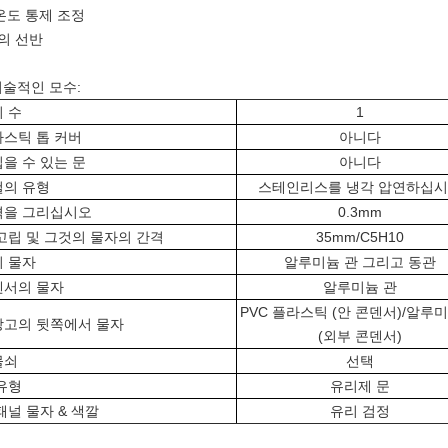
온도 통제 조정
의 선반
 기술적인 모수:
 수
1
스틱 톱 커버
아니다
을 수 있는 문
아니다
철의 유형
스테인리스를 냉각 압연하십
격을 그리십시오
0.3mm
고립 및 그것의 물자의 간격
35mm/C5H10
 물자
알루미늄 관 그리고 동관
덴서의 물자
알루미늄 관
PVC 플라스틱 (안 콘덴서)/알루
장고의 뒷쪽에서 물자
(외부 콘덴서)
물쇠
선택
유형
유리제 문
패널 물자 & 색깔
유리 검정