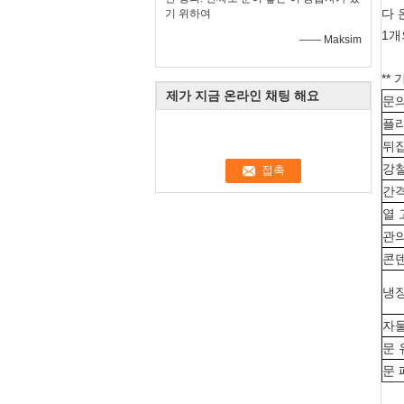
다 
기 위하여
1개
—— Maksim
**
제가 지금 온라인 채팅 해요
문의
플라
뒤집
강
간
열 
관의
콘
냉
자
문 
문 