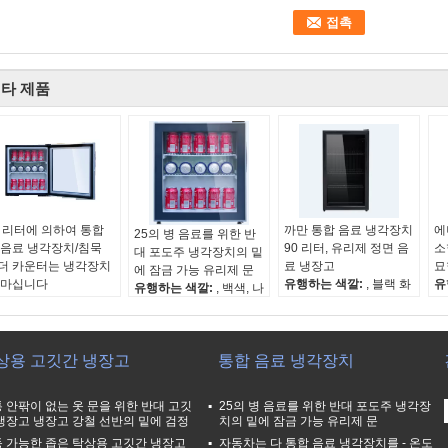
타 제품
8 리터에 의하여 통합
까만 통합 음료 냉각장치
에
25의 병 음료를 위한 반
 음료 냉각장치/침묵
90 리터, 유리제 정면 음
소
대 포도주 냉각장치의 밑
더 카운터는 냉각장치
료 냉장고
묘
에 잠금 가능 유리제 문
 마십니다
유행하는 색깔:
, 블랙 화
유
유행하는 색깔:
, 백색, 나
행하는 색깔:
, 백색, 나
이트
이
무로 되는 VCM는 까만
로 되는 VCM는 까만
순수한 수용량:
90L
순
순수한 수용량:
48L
수한 수용량:
48L
순 중량:
24.5KGS
순
순 중량:
18KGS
 중량:
18KGS
에너지 레벨:
해당 없음
에
상용 고깃간 냉장고
통합 음료 냉각장치
에너지 레벨:
해당 없음
너지 레벨:
해당 없음
 안팎이 없는 옷 문을 위한 반대 고깃
25의 병 음료를 위한 반대 포도주 냉각장
냉장고 냉장고 강철 선반의 밑에 검정
치의 밑에 잠금 가능 유리제 문
 가능한 좁은 탁상용 고깃간 냉장고
자동차는 다 통합 음료 냉각장치를 - 온도