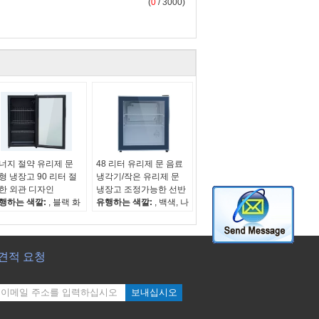
(
0
/ 3000)
너지 절약 유리제 문
48 리터 유리제 문 음료
형 냉장고 90 리터 절
냉각기/작은 유리제 문
한 외관 디자인
냉장고 조정가능한 선반
행하는 색깔:
, 블랙 화
유행하는 색깔:
, 백색, 나
트
무로 되는 VCM는 까만
수한 수용량:
90L
순수한 수용량:
48L
 중량:
24.5KGS
순 중량:
18KGS
너지 레벨:
해당 없음
에너지 레벨:
해당 없음
견적 요청
보내십시오