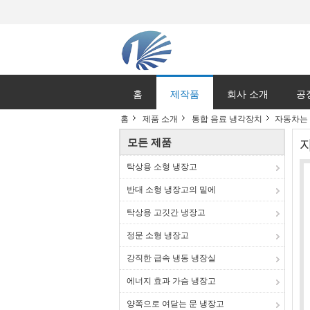
홈
제작품
회사 소개
공
홈
제품 소개
통합 음료 냉각장치
자동차는 
모든 제품
탁상용 소형 냉장고
반대 소형 냉장고의 밑에
탁상용 고깃간 냉장고
정문 소형 냉장고
강직한 급속 냉동 냉장실
에너지 효과 가슴 냉장고
양쪽으로 여닫는 문 냉장고