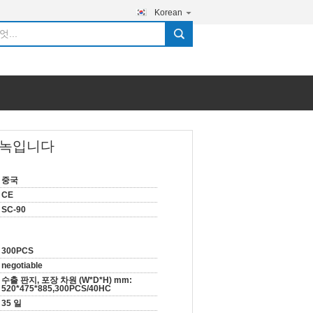
Korean
search
 녹입니다
중국
CE
SC-90
300PCS
negotiable
수출 판지, 포장 차원 (W*D*H) mm:
520*475*885,300PCS/40HC
35 일