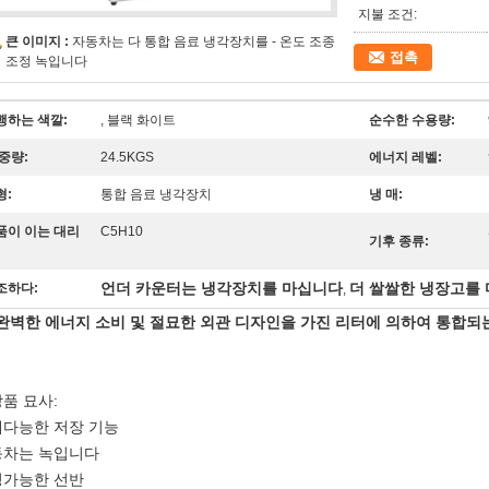
지불 조건:
큰 이미지 :
자동차는 다 통합 음료 냉각장치를 - 온도 조종
접촉
조정 녹입니다
행하는 색깔:
, 블랙 화이트
순수한 수용량:
 중량:
24.5KGS
에너지 레벨:
형:
통합 음료 냉각장치
냉 매:
품이 이는 대리
C5H10
기후 종류:
언더 카운터는 냉각장치를 마십니다
더 쌀쌀한 냉장고를
조하다:
,
 완벽한 에너지 소비 및 절묘한 외관 디자인을 가진 리터에 의하여 통합되
 상품 묘사:
다능한 저장 기능
동차는 녹입니다
정가능한 선반