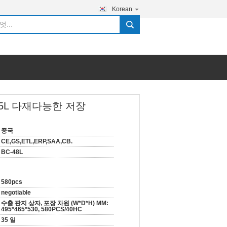
Korean
search
5L 다재다능한 저장
중국
CE,GS,ETL,ERP,SAA,CB.
BC-48L
580pcs
negotiable
수출 판지 상자, 포장 차원 (W*D*H) MM:
495*465*530, 580PCS/40HC
35 일