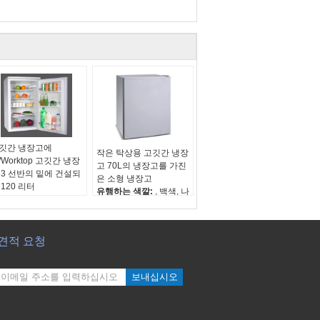
깃간 냉장고에
작은 탁상용 고깃간 냉장
/Worktop 고깃간 냉장
고 70L의 냉장고를 가진
 3 선반의 밑에 건설되
은 소형 냉장고
 120 리터
유행하는 색깔:
, 백색, 나
행하는 색깔:
, 백색, 나
무로 되는 VCM는 까만
로 되는 VCM는 까만
순수한 수용량:
68L
수한 수용량:
120L
순 중량:
16.5KGS
 중량:
24.5KGS
견적 요청
에너지 레벨:
A++의 E 별
너지 레벨:
A+
보내십시오