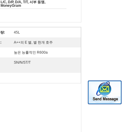
L/C, D/P, D/A, T/T, 서부 동맹,
MoneyGram
량:
45L
:
A++의 E 별, 별 한개 호주
높은 능률적인 R600a
SN/N/ST/T