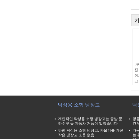
기
아
진
장
고
유
무
순
순
탁상용 소형 냉장고
탁
에
개인적인 탁상용 소형 냉장고는 증발 문
깡통
하수구 물 자동차 거품이 일었습니다
간 
까만 탁상용 소형 냉장고, 자물쇠를 가진
가동
작은 냉장고 소음 없음
는 