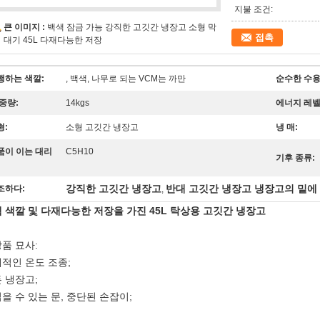
지불 조건:
큰 이미지 :
백색 잠금 가능 강직한 고깃간 냉장고 소형 막
접촉
대기 45L 다재다능한 저장
행하는 색깔:
, 백색, 나무로 되는 VCM는 까만
순수한 수용
 중량:
14kgs
에너지 레벨
형:
소형 고깃간 냉장고
냉 매:
품이 이는 대리
C5H10
기후 종류:
강직한 고깃간 냉장고
반대 고깃간 냉장고 냉장고의 밑에
조하다:
,
 색깔 및 다재다능한 저장을 가진 45L 탁상용 고깃간 냉장고
 상품 묘사:
적인 온도 조종;
 냉장고;
을 수 있는 문, 중단된 손잡이;