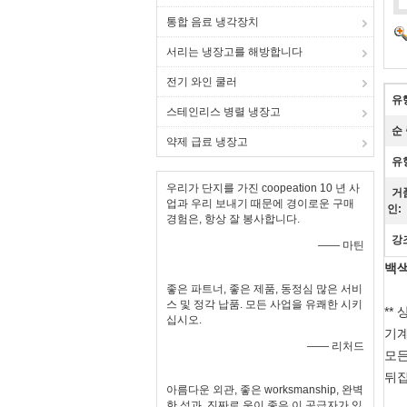
통합 음료 냉각장치
서리는 냉장고를 해방합니다
전기 와인 쿨러
유
스테인리스 병렬 냉장고
순
약제 급료 냉장고
유
우리가 단지를 가진 coopeation 10 년 사
거
업과 우리 보내기 때문에 경이로운 구매
인:
경험은, 항상 잘 봉사합니다.
강
—— 마틴
백색
좋은 파트너, 좋은 제품, 동정심 많은 서비
스 및 정각 납품. 모든 사업을 유쾌한 시키
**
십시오.
기계
—— 리처드
모든
뒤집
아름다운 외관, 좋은 worksmanship, 완벽
한 성과. 진짜로 운이 좋은 이 공급자가 있