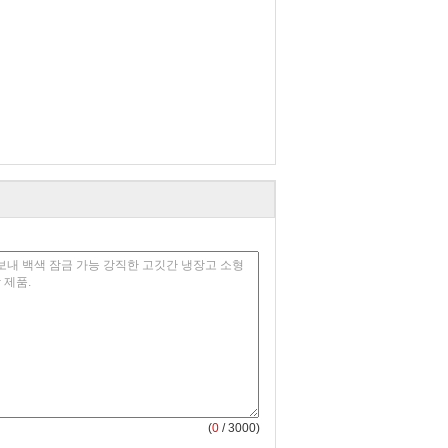
(
0
/ 3000)