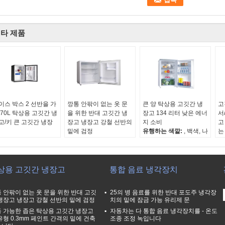
타 제품
이스 박스 2 선반을 가
깡통 안팎이 없는 옷 문
큰 양 탁상용 고깃간 냉
고
 70L 탁상용 고깃간 냉
을 위한 반대 고깃간 냉
장고 134 리터 낮은 에너
서
고/키 큰 고깃간 냉장
장고 냉장고 강철 선반의
지 소비
고
밑에 검정
유행하는 색깔:
, 백색, 나
는
행하는 색깔:
, 백색, 나
유행하는 색깔:
, 백색, 나
무로 되는 VCM는 까만
유
로 되는 VCM는 까만
무로 되는 VCM는 까만
순수한 수용량:
134L
무
수한 수용량:
68L
순수한 수용량:
45L
에너지 레벨:
A+
순
 중량:
16.5KGS
순 중량:
14kgs
유형:
강직한 냉장고
순
상용 고깃간 냉장고
통합 음료 냉각장치
너지 레벨:
A++의 E 별
에너지 레벨:
A++의 E
에
별, 별 한개 호주
 안팎이 없는 옷 문을 위한 반대 고깃
25의 병 음료를 위한 반대 포도주 냉각장
냉장고 냉장고 강철 선반의 밑에 검정
치의 밑에 잠금 가능 유리제 문
 가능한 좁은 탁상용 고깃간 냉장고
자동차는 다 통합 음료 냉각장치를 - 온도
유형 0.3mm 페인트 간격의 밑에 건축
조종 조정 녹입니다