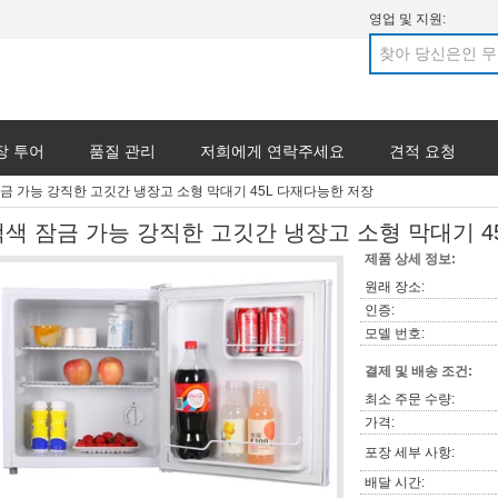
영업 및 지원:
장 투어
품질 관리
저희에게 연락주세요
견적 요청
금 가능 강직한 고깃간 냉장고 소형 막대기 45L 다재다능한 저장
백색 잠금 가능 강직한 고깃간 냉장고 소형 막대기 4
제품 상세 정보:
원래 장소:
인증:
모델 번호:
결제 및 배송 조건:
최소 주문 수량:
가격:
포장 세부 사항:
배달 시간: