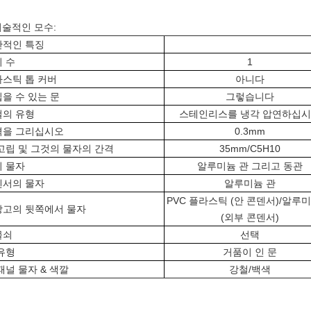
 기술적인 모수:
반적인 특징
 수
1
스틱 톱 커버
아니다
을 수 있는 문
그렇습니다
철의 유형
스테인리스를 냉각 압연하십
격을 그리십시오
0.3mm
고립 및 그것의 물자의 간격
35mm/C5H10
 물자
알루미늄 관 그리고 동관
덴서의 물자
알루미늄 관
PVC 플라스틱 (안 콘덴서)/알루
장고의 뒷쪽에서 물자
(외부 콘덴서)
물쇠
선택
유형
거품이 인 문
패널 물자 & 색깔
강철/백색