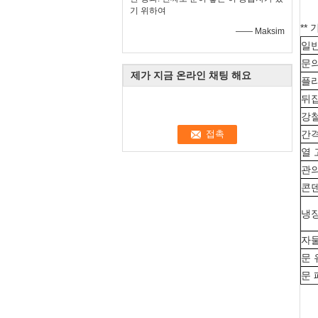
기 위하여
**
—— Maksim
일
문의
제가 지금 온라인 채팅 해요
플라
뒤집
강
간
열 
관의
콘
냉
자
문 
문 